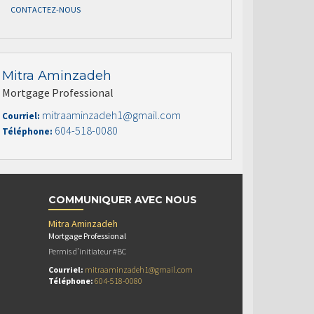
CONTACTEZ-NOUS
Mitra Aminzadeh
Mortgage Professional
mitraaminzadeh1@gmail.com
Courriel:
604-518-0080
Téléphone:
COMMUNIQUER AVEC NOUS
Mitra Aminzadeh
Mortgage Professional
Permis d’initiateur #BC
Courriel:
mitraaminzadeh1@gmail.com
Téléphone:
604-518-0080