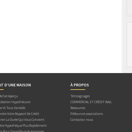
AT D’UNE MAISON
À PROPOS
 Achat Aperçu
Témoignages
obation Hypothécaire
COMMERCIAL ET CRÉDIT-BAIL
e Vs Taux Variable
Ressources
dre Votre Rapport De Crédit
Prêteurs et associations
ner La Durée Qui Vous Convient
Contactez-nous
otre Hypothèque Plus Rapidement
ns Pour Travailleurs Autonomes