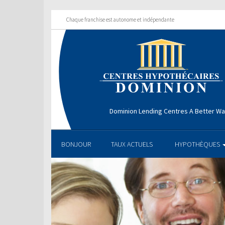
Chaque franchise est autonome et indépendante
Dominion Lending Centres A Better W
BONJOUR
TAUX ACTUELS
HYPOTHÈQUES