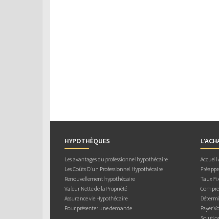
HYPOTHÈQUES
L’ACH
Les avantages du professionnel hypothécaire
Accueil
Les Coûts D’un Professionnel Hypothécaire
Préappr
Renouvellement hypothécaire
Taux Fix
Valeur Nette de la Propriété
Compren
Assurance vie Hypothécaire
Détermi
Pour présenter une demande
Payer V
Solutio