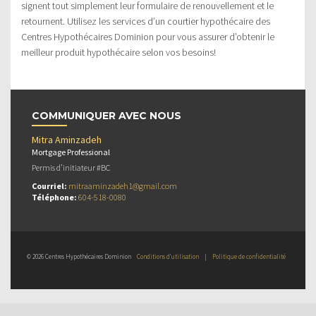
signent tout simplement leur formulaire de renouvellement et le
retournent. Utilisez les services d’un courtier hypothécaire des
Centres Hypothécaires Dominion pour vous assurer d’obtenir le
meilleur produit hypothécaire selon vos besoins!
COMMUNIQUER AVEC NOUS
Mitra Aminzadeh
Mortgage Professional
Permis d’initiateur #BC
Courriel:
mitraaminzadeh1@gmail.com
Téléphone:
604-518-0080
© 2026 Centres Hypothécaires Dominion
Conditions d’utilisation
|
Politique de confidentialité