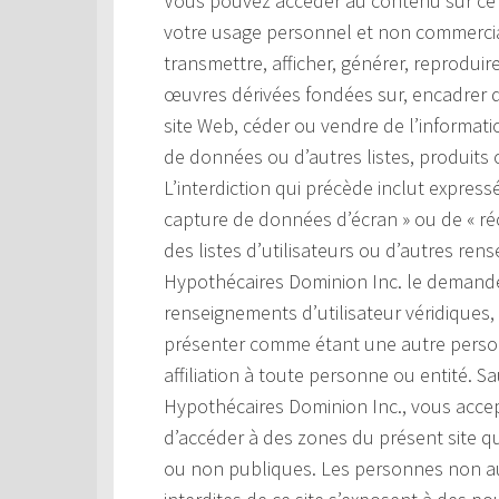
Vous pouvez accéder au contenu sur ce si
votre usage personnel et non commercial.
transmettre, afficher, générer, reproduir
œuvres dérivées fondées sur, encadrer d
site Web, céder ou vendre de l’information
de données ou d’autres listes, produits o
L’interdiction qui précède inclut expressé
capture de données d’écran » ou de « ré
des listes d’utilisateurs ou d’autres ren
Hypothécaires Dominion Inc. le demande
renseignements d’utilisateur véridiques,
présenter comme étant une autre perso
affiliation à toute personne ou entité. S
Hypothécaires Dominion Inc., vous accep
d’accéder à des zones du présent site q
ou non publiques. Les personnes non au