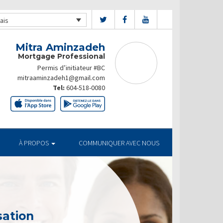
ais
Mitra Aminzadeh
Mortgage Professional
Permis d’initiateur #BC
mitraaminzadeh1@gmail.com
Tel:
604-518-0080
À PROPOS
COMMUNIQUER AVEC NOUS
sation