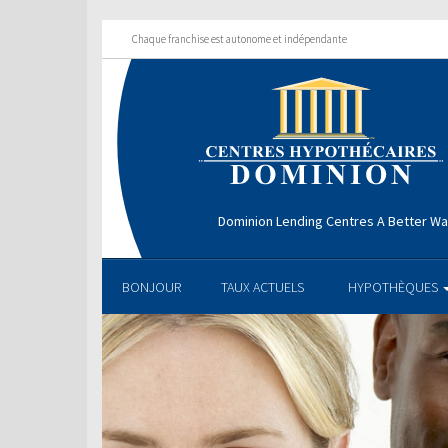
Chaque franchise est autonome et indépendante
Dominion Lending Centres A Better W
BONJOUR
TAUX ACTUELS
HYPOTHÈQUES